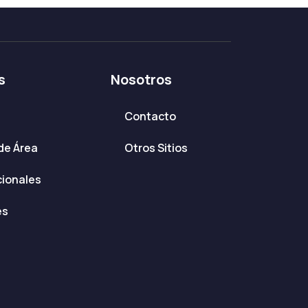
s
Nosotros
Contacto
de Área
Otros Sitios
cionales
es