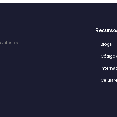
Recurso
 valioso a
Blogs
Código 
Interna
Celular