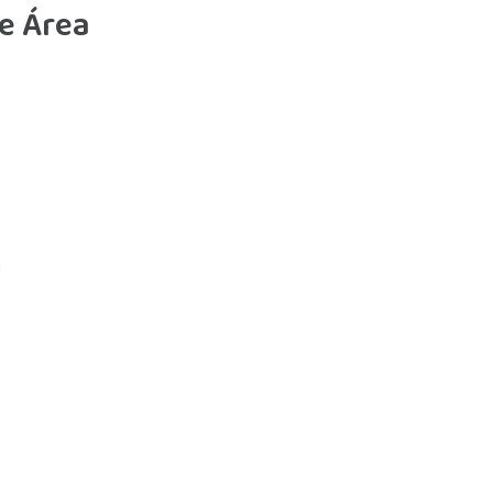
e Área
a