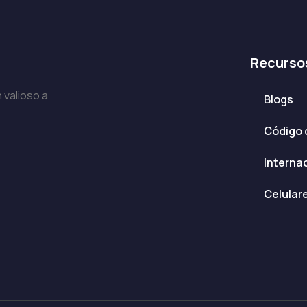
Recurso
 valioso a
Blogs
Código 
Interna
Celular