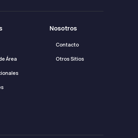
s
Nosotros
Contacto
de Área
Otros Sitios
cionales
es